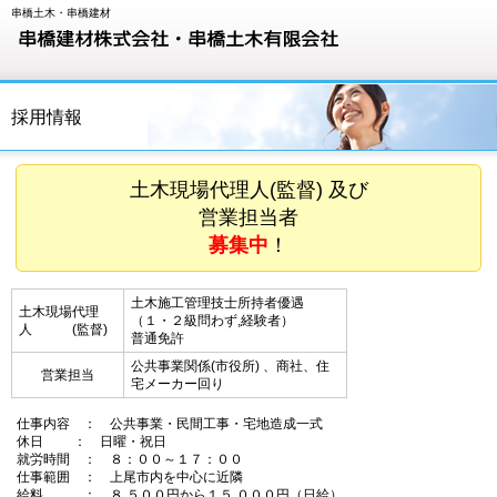
串橋土木・串橋建材
採用情報
土木現場代理人(監督) 及び
営業担当者
募集中
！
土木施工管理技士所持者優遇
土木現場代理
（１・２級問わず,経験者）
人 (監督)
普通免許
公共事業関係(市役所) 、商社、住
営業担当
宅メーカー回り
仕事内容 ： 公共事業・民間工事・宅地造成一式
休日 ： 日曜・祝日
就労時間 ： ８：００～１７：００
仕事範囲 ： 上尾市内を中心に近隣
給料 ： ８,５００円から１５,０００円（日給）