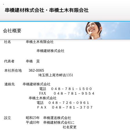
。
会社概要
社名
串橋土木有限会社
串橋建材株式会社
代表者
串橋 貢
本社所在地
362-0065
埼玉県上尾市畔吉1351
連絡先 串橋建材株式会社
電話 ０４８－７８１－１５００
FAX ０４８－７８１－９５５４
串橋土木株式会社
電話 ０４８－７２６－０９６１
ＦＡＸ ０４８－７８１－３７０７
設立
昭和25年 串橋運送株式会社
平成03年 串橋建材株式会社に
社名変更