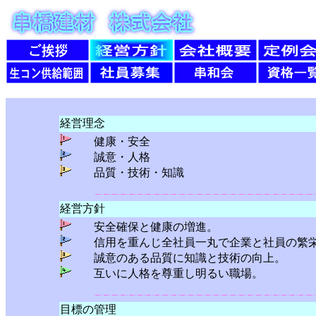
経営理念
健康・安全
誠意・人格
品質・技術・知識
経営方針
安全確保と健康の増進。
信用を重んじ全社員一丸で企業と社員の繁
誠意のある品質に知識と技術の向上。
互いに人格を尊重し明るい職場。
目標の管理