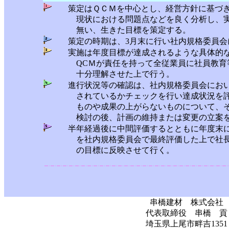
策定はＱＣＭを中心とし、経営方針に基づき
現状における問題点などを良く分析し、実
無い、生きた目標を策定する。
策定の時期は、3月末に行い社内規格委員会
実施は年度目標が達成されるような具体的な
QCＭが責任を持って全従業員に社員教育等
十分理解させた上で行う。
進行状況等の確認は、社内規格委員会におい
されているかチェックを行い達成状況を評
ものや成果の上がらないものについて、そ
検討の後、計画の維持または変更の立案を
半年経過後に中間評価するとともに年度末に
を社内規格委員会で最終評価した上で社長
の目標に反映させて行く。
串橋建材 株式会社
代表取締役 串橋 貢
埼玉県上尾市畔吉1351