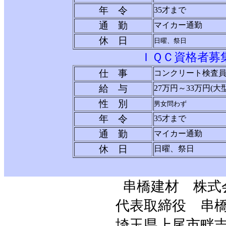
年 令
35才まで
通 勤
マイカー通勤
休 日
日曜、祭日
ＩＱＣ資格者募
仕 事
コンクリート検査
給 与
27万円～33万円(大
性 別
男女問わず
年 令
3
5才まで
通 勤
マイカー通勤
休 日
日曜、祭日
串橋建材 株式
代表取締役 串
埼玉県上尾市畔吉1