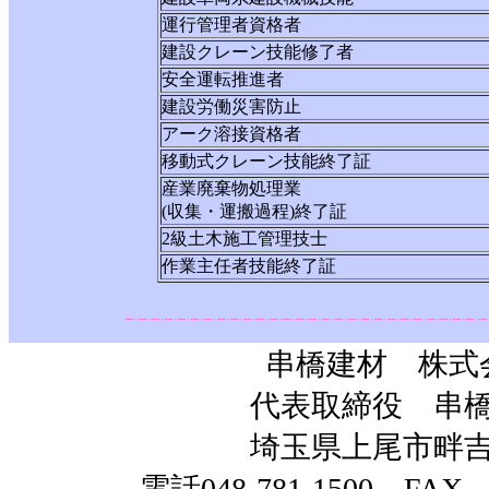
運行管理者資格者
建設クレーン技能修了者
安全運転推進者
建設労働災害防止
アーク溶接資格者
移動式クレーン技能終了証
産業廃棄物処理業
(収集・運搬過程)終了証
2級土木施工管理技士
作業主任者技能終了証
串橋建材 株式
代表取締役 串
埼玉県上尾市畔吉1
電話048-781-1500 FAX 0