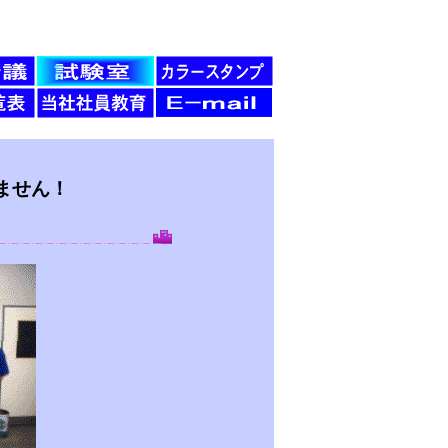
ません！
。